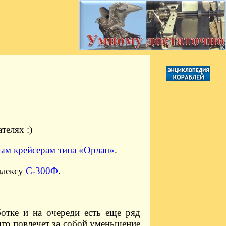
телях :)
ым крейсерам типа «Орлан»
.
плексу
С-300Ф
.
ботке и на очереди есть еще ряд
что повлечет за собой уменьшение