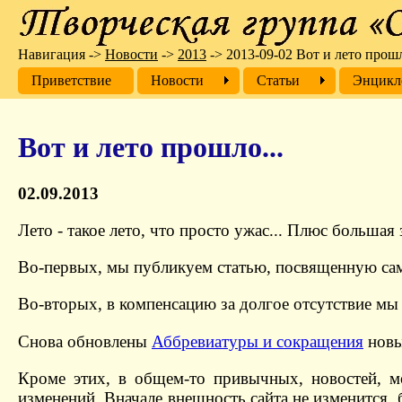
Навигация
->
Новости
->
2013
->
2013-09-02 Вот и лето прошл
Приветствие
Новости
Cтатьи
Энцикл
Вот и лето прошло...
02.09.2013
Лето - такое лето, что просто ужас... Плюс большая
Во-первых, мы публикуем статью, посвященную с
Во-вторых, в компенсацию за долгое отсутствие мы
Снова обновлены
Аббревиатуры и сокращения
новы
Кроме этих, в общем-то привычных, новостей, мо
изменений. Вначале внешность сайта не изменится,