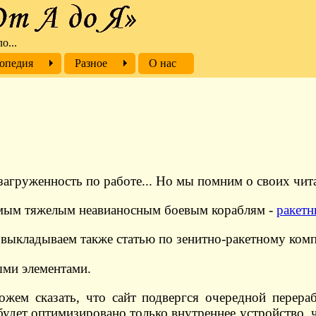
о...
опедия
Разное
О нас
 загруженность по работе... Но мы помним о своих чита
амым тяжелым неавианосным боевым кораблям -
ракетн
 выкладываем также статью по зенитно-ракетному ком
ми элементами.
жем сказать, что сайт подвергся очередной перера
 будет оптимизировано только внутреннее устройство, 