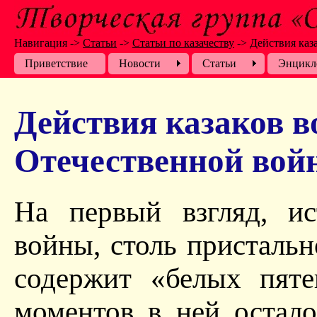
Навигация
->
Cтатьи
->
Статьи по казачеству
->
Действия каз
Приветствие
Новости
Cтатьи
Энцикл
Действия казаков в
Отечественной вой
На первый взгляд, ис
войны, столь пристальн
содержит «белых пяте
моментов в ней остал