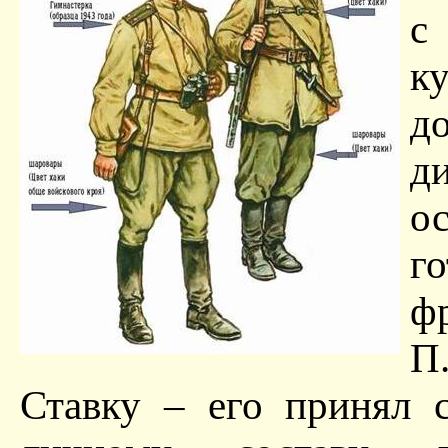
с
к
д
д
о
г
ф
П
Ставку – его принял 