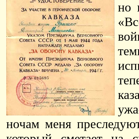
но 
«Вс
вой
те
исп
те
каз
ужа
ночам меня преследуют
который сметает на с