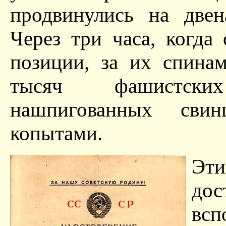
продвинулись на двен
Через три часа, когда
позиции, за их спина
тысяч фашистски
нашпигованных сви
копытами.
Эти
до
всп