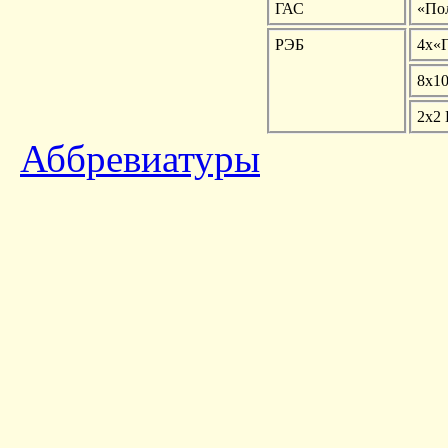
ГАС
«По
РЭБ
4х«
8х1
2х2
Аббревиатуры