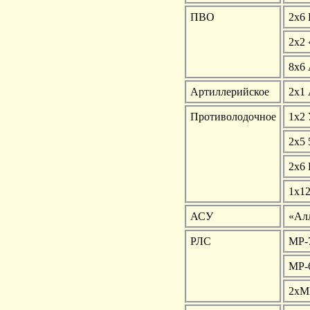
ПВО
2х6
2х2
8х6
Артиллерийское
2х1
Противолодочное
1х2
2х5 
2х6 
1х1
АСУ
«Ал
РЛС
MP-
МР-
2хМ