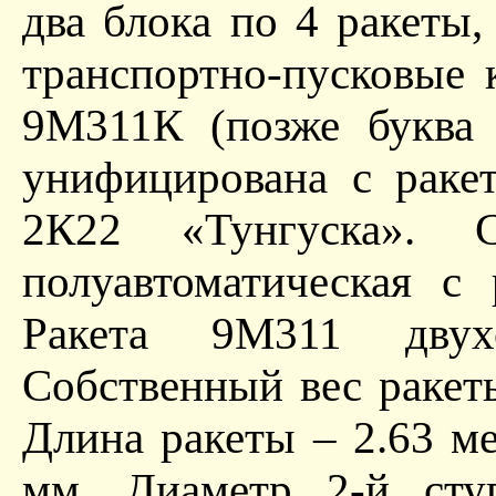
два блока по 4 ракеты
транспортно-пусковые 
9М311К (позже буква 
унифицирована с раке
2К22 «Тунгуска». С
полуавтоматическая с
Ракета 9М311 двухст
Собственный вес ракеты 
Длина ракеты – 2.63 ме
мм. Диаметр 2-й сту