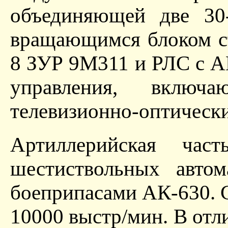
объединяющей две 30
вращающимся блоком с
8 ЗУР 9М311 и РЛС с А
управления, включ
телевизионно-оптически
Артиллерийская ча
шестиствольных авто
боеприпасами АК-630. 
10000 выстр/мин. В отл