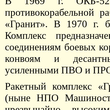
В 1969 г. ОКБ-52 
противокорабельной р
«Гранит». В 1970 г. 
Комплекс предназнач
соединениям боевых ко
конвоям и десантн
усиленными ПВО и ПР
Ракетный комплекс «Г
(ныне НПО Машиностр
чрезвычайно высоким