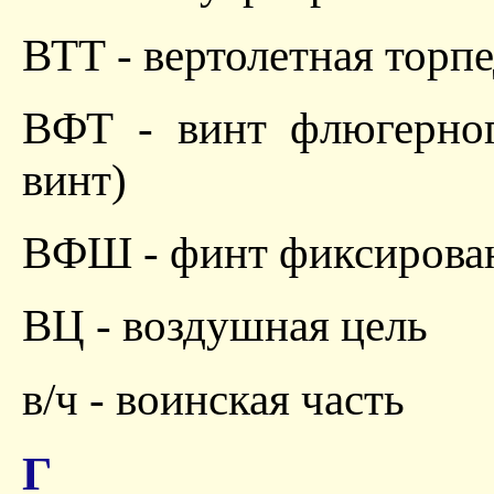
ВТТ - вертолетная торп
ВФТ - винт флюгерног
винт)
ВФШ - финт фиксирова
ВЦ - воздушная цель
в/ч - воинская часть
Г