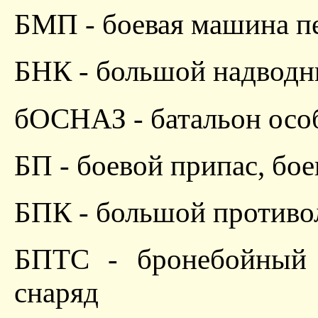
БМП - боевая машина п
БНК - большой надводн
бОСНАЗ - батальон осо
БП - боевой припас, бо
БПК - большой противо
БПТС - бронебойный 
снаряд