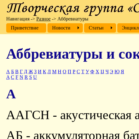
Навигация
->
Разное
->
Аббревиатуры
Приветствие
Новости
Cтатьи
Энцикл
Аббревиатуры и со
А
Б
В
Г
Д
Ж
З
И
К
Л
М
Н
О
П
Р
С
Т
У
Ф
Х
Ц
Ч
Э
Ю
Я
A
C
F
N
R
S
U
А
ААГСН - акустическая а
АБ - аккумуляторная ба