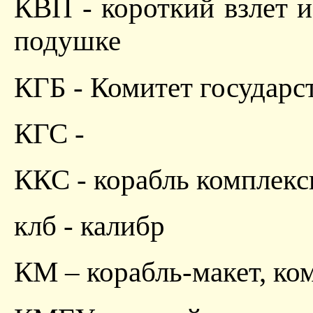
КВП - короткий взлет и
подушке
КГБ - Комитет государс
КГС -
ККС - корабль комплекс
клб - калибр
КМ – корабль-макет, к