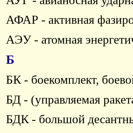
АУГ - авианосная ударн
АФАР - активная фазиро
АЭУ - атомная энергети
Б
БК - боекомплект, боев
БД - (управляемая раке
БДК - большой десантн