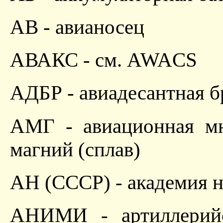
АВ - авианосец
АВАКС - см. AWACS
АДБР - авиадесантная б
АМГ - авиационная мн
магний (сплав)
АН (СССР) - академия н
АНИМИ - артиллерийск