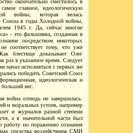
рство окончательно сместилось в
самое главное, идеологическую
ьной войны, которая велась
 Союза в годы Холодной войны,
елем 1945 г. Да, сейчас многие
са» - это фальшивка, созданная в
ознание посредством некоторых
 не соответствует тому, что уже
ак блестяще доказывает Олег
к раз в указанное время. Следует
 не начал исполняться с первых же
рались победить Советский Союз
формационная, идеологическая и
 больший вес.
ая война отнюдь не завершилась.
ей и моральных устоев, например
азет и журналов разной степени
ти, а в значительной части был
ую работу по поражению сознания
нах средства воздействием СМИ