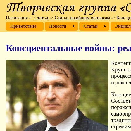
Навигация
->
Cтатьи
->
Статьи по общим вопросам
->
Консци
Приветствие
Новости
Cтатьи
Энцикл
Консциентальные войны: реа
Концеп
Крупнов
процесс
и, как 
Консцие
Соответ
поражен
самоопр
традици
стремим