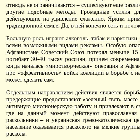
отнюдь не ограничиваются – существуют еще разли
другие подобные методы. Громадные усилия дл
действующие на удивление слаженно. Ярким прим
традиционной семье. Да, в ней конечно есть и пол
Большую роль играют алкоголь, табак и наркотики.
всеми возможными видами рекламы. Особую опасн
Афганистане Советский Союз потерял меньше 15
погибает 30-40 тысяч россиян, причем современна
когда началась «миротворческая» операция в Афга
про «эффективность» войск коалиции в борьбе с н
может сделать сам.
Отдельным направлением действия является борьба
предержащие предоставляют «зеленый свет» массе 
активную миссионерскую работу и привлекают в с
где на данный момент действуют православная 
раскольники – и украинская греко-католическая ц
население оказывается расколото на мелкие групп
раскола.