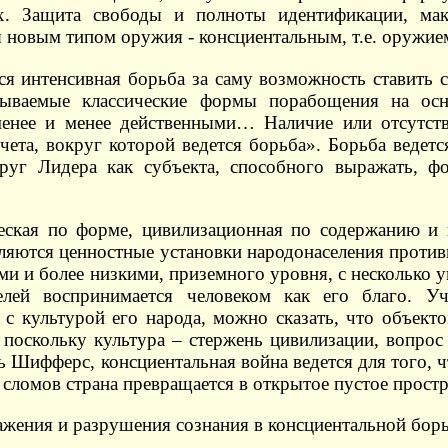
х. Защита свободы и полноты идентификации, мак
 новым типом оружия - консциентальным, т.е. оружи
я интенсивная борьба за саму возможность ставить с
азываемые классические формы порабощения на ос
менее и менее действенными… Наличие или отсутств
чета, вокруг которой ведется борьба». Борьба ведет
руг Лидера как субъекта, способного выражать, ф
еская по форме, цивилизационная по содержанию и 
яются ценностные установки народонаселения противн
и и более низкими, приземного уровня, с несколько 
лей воспринимается человеком как его благо. Уч
с культурой его народа, можно сказать, что объект
а поскольку культура – стержень цивилизации, вопро
ь Шифферс, консциентальная война ведется для того, 
 сломов страна превращается в открытое пустое простр
жения и разрушения сознания в консциентальной борь