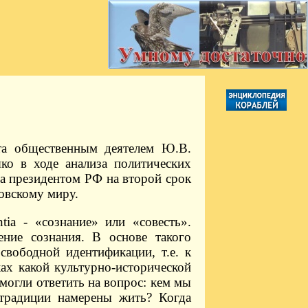
та общественным деятелем Ю.В.
о в ходе анализа политических
на президентом РФ на второй срок
товскому миру.
tia - «сознание» или «совесть».
ение сознания. В основе такого
свободной идентификации, т.е. к
ах какой культурно-исторической
могли ответить на вопрос: кем мы
 традиции намерены жить? Когда