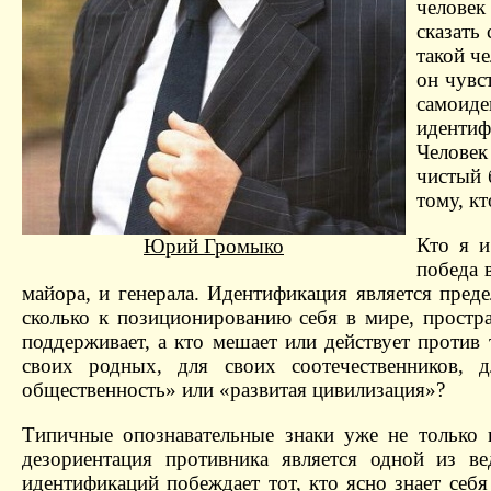
человек
сказать 
такой че
он чувс
самоид
идентиф
Человек
чистый 
тому, к
Кто я и
Юрий Громыко
победа 
майора, и генерала. Идентификация является пред
сколько к позиционированию себя в мире, простра
поддерживает, а кто мешает или действует против 
своих родных, для своих соотечественников, 
общественность» или «развитая цивилизация»?
Типичные опознавательные знаки уже не только 
дезориентация противника является одной из в
идентификаций побеждает тот, кто ясно знает себ