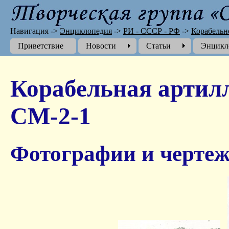
Навигация
->
Энциклопедия
->
РИ - СССР - РФ
->
Корабельн
Приветствие
Новости
Cтатьи
Энцикл
Корабельная артил
СМ-2-1
Фотографии и чертеж