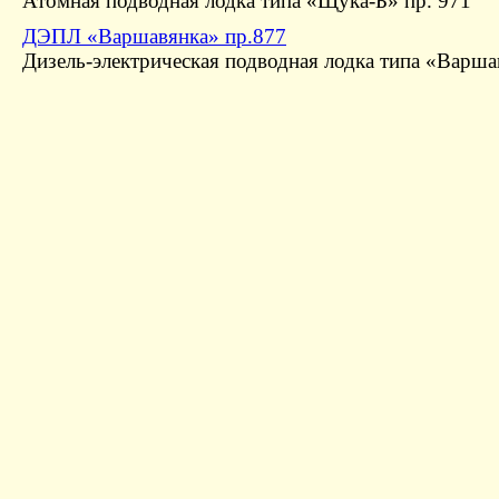
Атомная подводная лодка типа «Щука-Б» пр. 971
ДЭПЛ «Варшавянка» пр.877
Дизель-электрическая подводная лодка типа «Варша