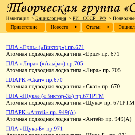
Навигация
->
Энциклопедия
->
РИ - СССР - РФ
->
Подводны
Приветствие
Новости
Cтатьи
Энцикл
ПЛА «Ерш» («Виктор») пр.671
Атомная подводная лодка типа «Ерш» пр. 671
ПЛА «Лира» («Альфа») пр.705
Атомная подводная лодка типа «Лира» пр. 705
ПЛАРК «Скат» пр.670
Атомная подводная лодка типа «Скат» пр. 670
ПЛА «Щука» («Виктор-3») пр.671РТМ
Атомная подводная лодка типа «Щука» пр. 671РТМ
ПЛАРК «Антей» пр. 949(А)
Атомная подводная лодка типа «Антей» пр. 949(А)
ПЛА «Щука-Б» пр.971