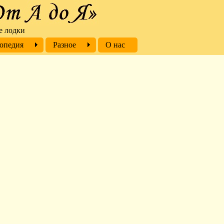
е лодки
опедия
Разное
О нас