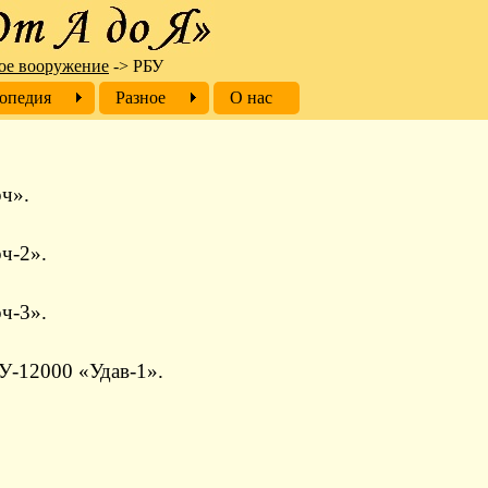
ое вооружение
->
РБУ
опедия
Разное
О нас
ч».
ч-2».
ч-3».
У-12000 «Удав-1».