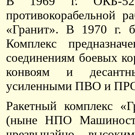
В 1969 г. ОКБ-52 
противокорабельной р
«Гранит». В 1970 г. 
Комплекс предназнач
соединениям боевых ко
конвоям и десантн
усиленными ПВО и ПР
Ракетный комплекс «Г
(ныне НПО Машиностр
чрезвычайно высоким